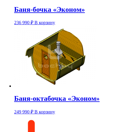
Баня-бочка «Эконом»
Этот
236 990
₽
В корзину
товар
имеет
несколько
вариаций.
Опции
можно
выбрать
на
странице
товара.
Баня-октабочка «Эконом»
Этот
249 990
₽
В корзину
товар
имеет
несколько
вариаций.