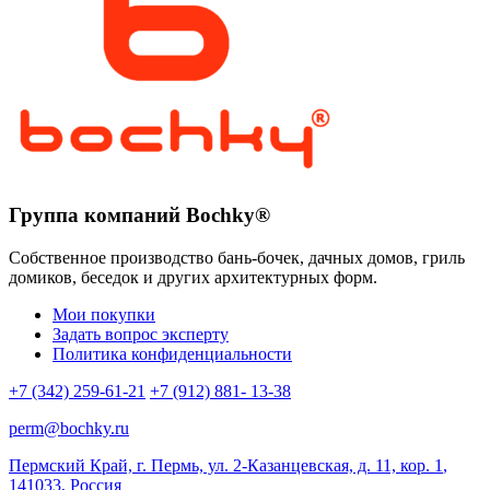
Опции
можно
выбрать
на
странице
товара.
Группа компаний Bochky®
Собственное производство бань-бочек, дачных домов, гриль
домиков, беседок и других архитектурных форм.
Мои покупки
Задать вопрос эксперту
Политика конфиденциальности
+7 (342) 259-61-21
+7 (912) 881- 13-38
perm@bochky.ru
Пермский Край, г. Пермь, ул. 2-Казанцевская, д. 11, кор. 1
,
141033
,
Россия