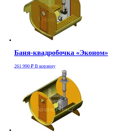
Баня-квадробочка «Эконом»
Этот
261 990
₽
В корзину
товар
имеет
несколько
вариаций.
Опции
можно
выбрать
на
странице
товара.