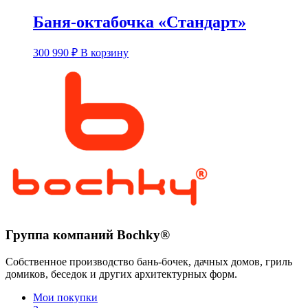
Баня-октабочка «Стандарт»
Этот
300 990
₽
В корзину
товар
имеет
несколько
вариаций.
Опции
можно
выбрать
на
странице
товара.
Группа компаний Bochky®
Собственное производство бань-бочек, дачных домов, гриль
домиков, беседок и других архитектурных форм.
Мои покупки