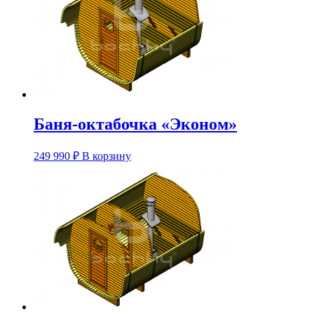
Баня-октабочка «Эконом»
Этот
249 990
₽
В корзину
товар
имеет
несколько
вариаций.
Опции
можно
выбрать
на
странице
товара.