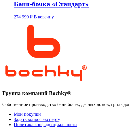
Баня-бочка «Стандарт»
Этот
274 990
₽
В корзину
товар
имеет
несколько
вариаций.
Опции
можно
выбрать
на
странице
товара.
Группа компаний Bochky®
Собственное производство бань-бочек, дачных домов, гриль до
Мои покупки
Задать вопрос эксперту
Политика конфиденциальности