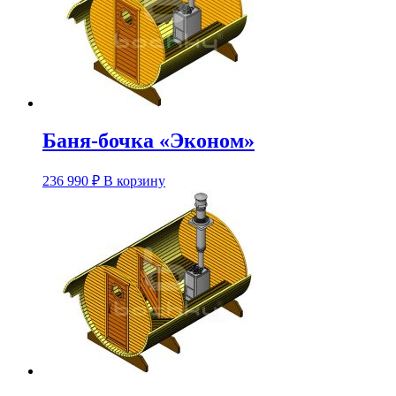
Баня-бочка «Эконом»
Этот
236 990
₽
В корзину
товар
имеет
несколько
вариаций.
Опции
можно
выбрать
на
странице
товара.