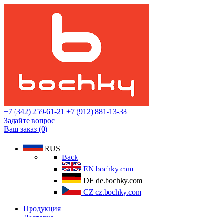
+7 (342) 259-61-21
+7 (912) 881-13-38
Задайте вопрос
Ваш заказ (0)
RUS
Back
EN
bochky.com
DE
de.bochky.com
CZ
cz.bochky.com
Продукция